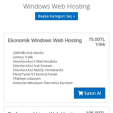
Windows Web Hosting
Başka Kategori Seç
75.00TL
Ekonomik Windows Web Hosting
Yıllık
2000 Mb Disk AlanÄ±
Limitsiz Trafik
SÄ±nÄ±rsÄ±z E-Mail HesabÄ±
SÄ±nÄ±rsÄ±z Sub-Domain
SÄ±nÄ±rsÄ±z MySQL VeritabanÄ±
Plesk Panel 9.5 Kontrol Paneli
TÃ¼rkiye Lokasyon
AnÄ±nda Aktivasyon Ãœcretsiz Kurulum
Satın Al