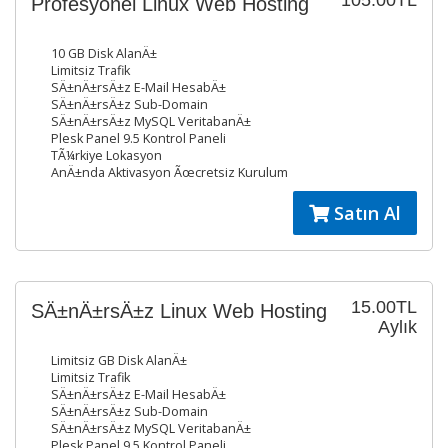
105.00TL
Profesyonel Linux Web Hosting
10 GB Disk AlanÄ±
Limitsiz Trafik
SÄ±nÄ±rsÄ±z E-Mail HesabÄ±
SÄ±nÄ±rsÄ±z Sub-Domain
SÄ±nÄ±rsÄ±z MySQL VeritabanÄ±
Plesk Panel 9.5 Kontrol Paneli
TÃ¼rkiye Lokasyon
AnÄ±nda Aktivasyon Ãœcretsiz Kurulum
Satın Al
15.00TL
SÄ±nÄ±rsÄ±z Linux Web Hosting
Aylık
Limitsiz GB Disk AlanÄ±
Limitsiz Trafik
SÄ±nÄ±rsÄ±z E-Mail HesabÄ±
SÄ±nÄ±rsÄ±z Sub-Domain
SÄ±nÄ±rsÄ±z MySQL VeritabanÄ±
Plesk Panel 9.5 Kontrol Paneli