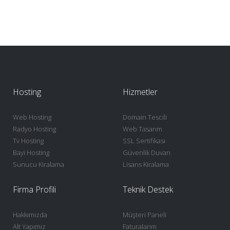
Hosting
Hizmetler
Web Hosting
Domain Tescili
Radyo Hosting
Web Tasarım
Tv Hosting
SSL Sertifikası
Bayi Hosting
Güvenlik Duvarı
Sunucu Kiralama
Lisans Kiralama
Firma Profili
Teknik Destek
Hakkımızda
Müşteri Paneli
Alt Yapımız
Faturalarım