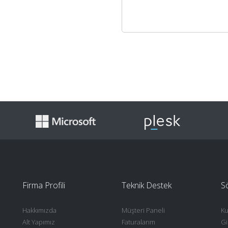
Firma Profili
Teknik Destek
S
Hakkımızda
Müşteri Paneli
Ku
Alt Yapımız
Faturalarım
Gi