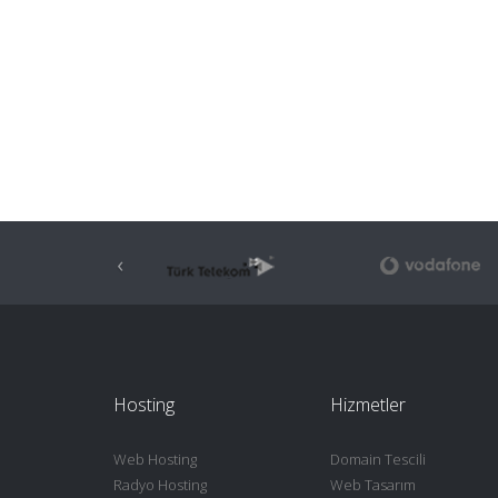
‹
Hosting
Hizmetler
Web Hosting
Domain Tescili
Radyo Hosting
Web Tasarım