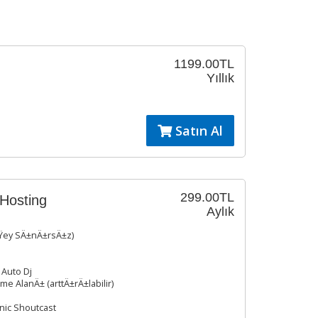
1199.00TL
Yıllık
Satın Al
299.00TL
Hosting
Aylık
ÅŸey SÄ±nÄ±rsÄ±z)
 Auto Dj
 AlanÄ± (arttÄ±rÄ±labilir)
ic Shoutcast