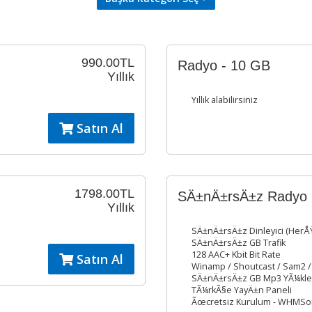
990.00TL
Radyo - 10 GB
Yıllık
Yıllık alabilirsiniz
Satın Al
1798.00TL
SÄ±nÄ±rsÄ±z Radyo 
Yıllık
SÄ±nÄ±rsÄ±z Dinleyici (Her
SÄ±nÄ±rsÄ±z GB Trafik
128 AAC+ Kbit Bit Rate
Satın Al
Winamp / Shoutcast / Sam2 /
SÄ±nÄ±rsÄ±z GB Mp3 YÃ¼kleme
TÃ¼rkÃ§e YayÄ±n Paneli
Ãœcretsiz Kurulum - WHMSon