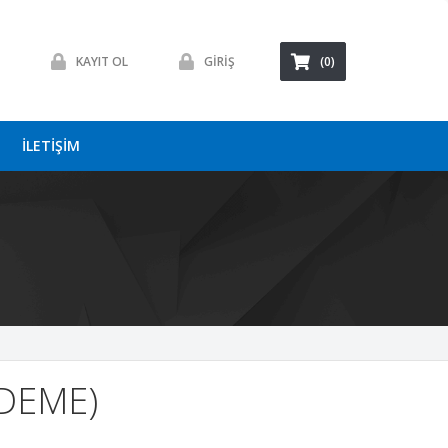
KAYIT OL
GİRİŞ
(0)
İLETİŞİM
ÖDEME)