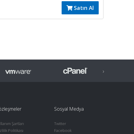
Satın Al
›
özleşmeler
Sosyal Medya
llanım Şartları
Twitter
zlilik Politikası
Facebook