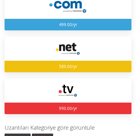
499.00/yr
589.00/yr
990.00/yr
Uzantıları Kategoriye göre görüntüle