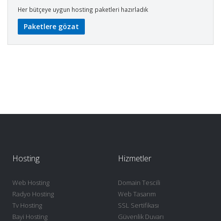
Her bütçeye uygun hosting paketleri hazırladık
Paketlere gözat
Hosting
Hizmetler
Web Hosting
Domain Tescili
Radyo Hosting
Web Tasarım
Tv Hosting
SSL Sertifikası
Bayi Hosting
Güvenlik Duvarı