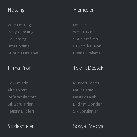
Hosting
Hizmetler
Web Hosting
Domain Tescili
Radyo Hosting
Web Tasarım
Tv Hosting
SSL Sertifikası
Bayi Hosting
Güvenlik Duvarı
Sunucu Kiralama
Lisans Kiralama
Firma Profili
Teknik Destek
Hakkımızda
Müşteri Paneli
Alt Yapımız
Faturalarım
Referanslarımız
Destek Talebi
Sık Sorulanlar
Bildirim Gönder
İletişim Bilgileri
Sık Sorulanlar
Sözleşmeler
Sosyal Medya