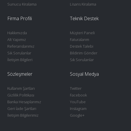
Sunucu Kiralama
Lisans Kiralama
Firma Profili
Teknik Destek
Hakkımızda
Müşteri Paneli
Alt Yapımız
Faturalarım
Referanslarımız
Destek Talebi
Sık Sorulanlar
Bildirim Gönder
İletişim Bilgileri
Sık Sorulanlar
Sözleşmeler
Sosyal Medya
Kullanım Şartları
Twitter
Gizlilik Politikası
Facebook
Banka Hesaplarımız
YouTube
Geri İade Şartları
Instagram
İletişim Bilgilerimiz
Google+