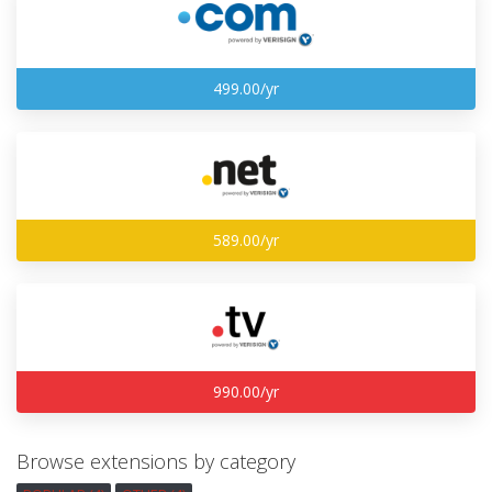
499.00/yr
589.00/yr
990.00/yr
Browse extensions by category