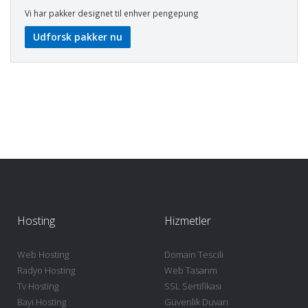
Vi har pakker designet til enhver pengepung
Udforsk pakker nu
Hosting
Hizmetler
Web Hosting
Domain Tescili
Radyo Hosting
Web Tasarım
Tv Hosting
SSL Sertifikası
Bayi Hosting
Güvenlik Duvarı