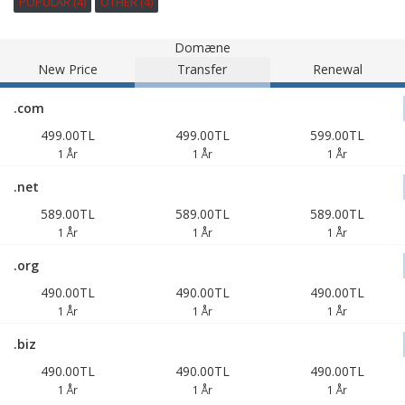
POPULAR (4)
OTHER (4)
Domæne
New Price
Transfer
Renewal
.com
499.00TL
499.00TL
599.00TL
1 År
1 År
1 År
.net
589.00TL
589.00TL
589.00TL
1 År
1 År
1 År
.org
490.00TL
490.00TL
490.00TL
1 År
1 År
1 År
.biz
490.00TL
490.00TL
490.00TL
1 År
1 År
1 År